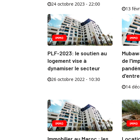
24 octobre 2023 - 22:00
13 févr
IMMO
IMMO
PLF-2023: le soutien au
Mubawa
logement vise à
de l'im
dynamiser le secteur
pandémi
d'entre
26 octobre 2022 - 10:30
14 déc
IMMO
IMMO
Immobilier au Maroc : les
Locatio