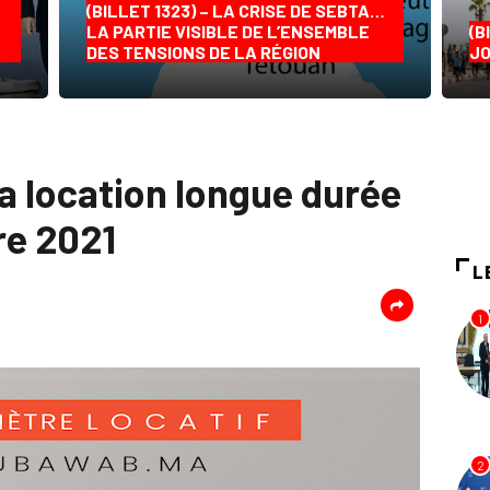
(BILLET 1323) – LA CRISE DE SEBTA…
LA PARTIE VISIBLE DE L’ENSEMBLE
(B
DES TENSIONS DE LA RÉGION
JO
a location longue durée
re 2021
L
1
2