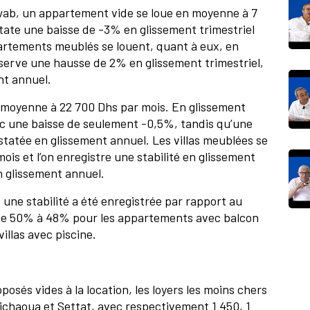
wab, un appartement vide se loue en moyenne à 7
tate une baisse de -3% en glissement trimestriel
partements meublés se louent, quant à eux, en
serve une hausse de 2% en glissement trimestriel,
nt annuel.
 en moyenne à 22 700 Dhs par mois. En glissement
avec une baisse de seulement -0,5%, tandis qu’une
tatée en glissement annuel. Les villas meublées se
is et l’on enregistre une stabilité en glissement
n glissement annuel.
 une stabilité a été enregistrée par rapport au
de 50% à 48% pour les appartements avec balcon
illas avec piscine.
sés vides à la location, les loyers les moins chers
Chichaoua et Settat, avec respectivement 1 450, 1