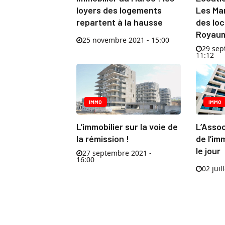
loyers des logements
Les Mar
repartent à la hausse
des loc
Royau
25 novembre 2021 - 15:00
29 sep
11:12
IMMO
IMMO
L’immobilier sur la voie de
L’Asso
la rémission !
de l’imm
le jour
27 septembre 2021 -
16:00
02 juil