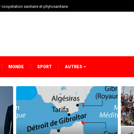
oile la liste finale des U20 marocains
MONDE
SPORT
AUTRES