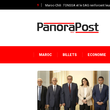
Jeux méditerranéens 2026 : Ludovic Batelli dév
MAROC
BILLETS
ECONOMIE