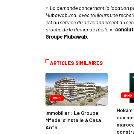
«
La demande concernant la location pou
Mubawab.ma, avec toujours une recherch
est au service du développement du secte
proche de la demande réelle
»,
conclut
Groupe Mubawab
.
ARTICLES SIMILAIRES
IMMO
IMMO
Holcim
Immobilier : Le Groupe
aux mei
Mfadel s’installe à Casa
maroca
Anfa
constr