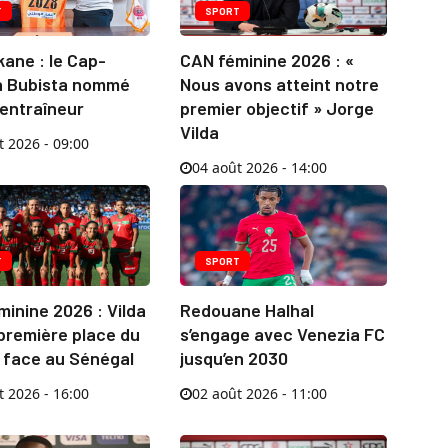
T
SPORT
ane : le Cap-
CAN féminine 2026 : «
n Bubista nommé
Nous avons atteint notre
 entraîneur
premier objectif » Jorge
Vilda
t 2026 - 09:00
04 août 2026 - 14:00
T
SPORT
inine 2026 : Vilda
Redouane Halhal
 première place du
s’engage avec Venezia FC
 face au Sénégal
jusqu’en 2030
t 2026 - 16:00
02 août 2026 - 11:00