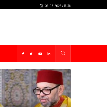
Mohamed Salah rejoint Trabzonspor après neuf saisons à Liv
06-08-2026 / 15:38