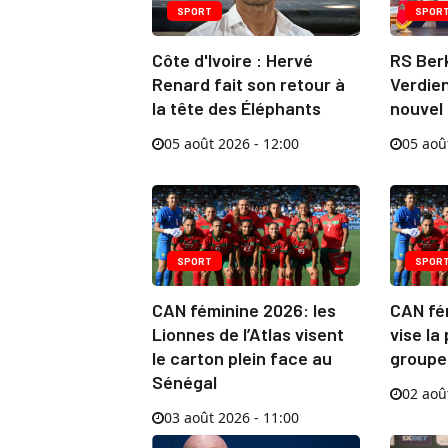
SPORT
SPOR
Côte d'Ivoire : Hervé
RS Berk
Renard fait son retour à
Verdie
la tête des Éléphants
nouvel
05 août 2026 - 12:00
05 aoû
SPORT
SPOR
CAN féminine 2026: les
CAN fém
Lionnes de l’Atlas visent
vise la
le carton plein face au
groupe
Sénégal
02 aoû
03 août 2026 - 11:00