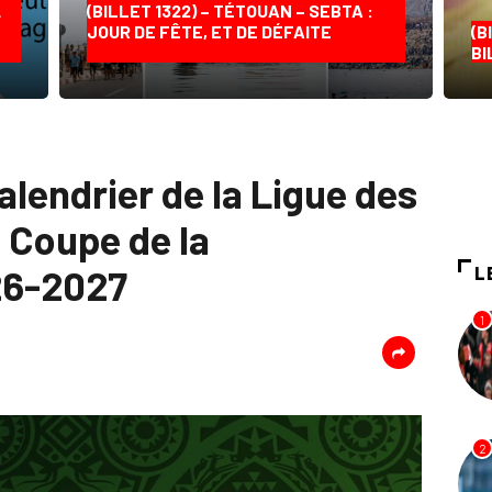
…
(BILLET 1322) – TÉTOUAN – SEBTA :
JOUR DE FÊTE, ET DE DÉFAITE
(B
BI
alendrier de la Ligue des
 Coupe de la
26-2027
L
1
2