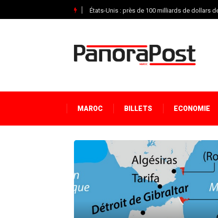
États-Unis : près de 100 milliards de dollars
MAROC
BILLETS
ECONOMIE