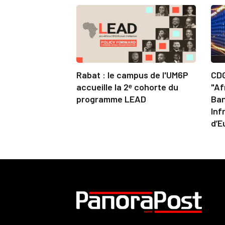
Rabat : le campus de l'UM6P
CDG
accueille la 2ᵉ cohorte du
"Af
programme LEAD
Ban
Inf
d’E