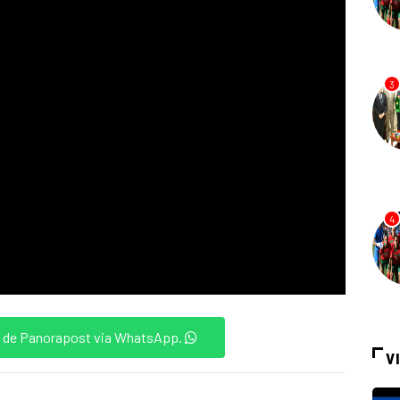
3
4
és de Panorapost via WhatsApp.
V