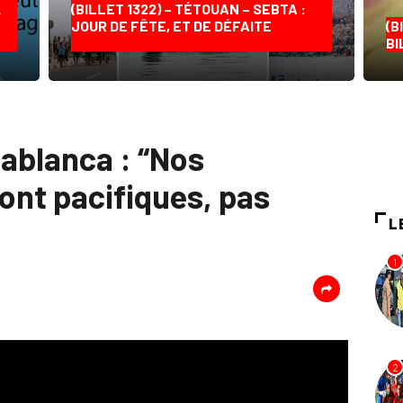
…
(BILLET 1322) – TÉTOUAN – SEBTA :
JOUR DE FÊTE, ET DE DÉFAITE
(B
BI
ablanca : “Nos
nt pacifiques, pas
L
1
2