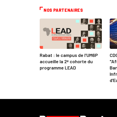
NOS PARTENAIRES
Rabat : le campus de l'UM6P
CDG
accueille la 2ᵉ cohorte du
"Af
programme LEAD
Ban
Inf
d’E