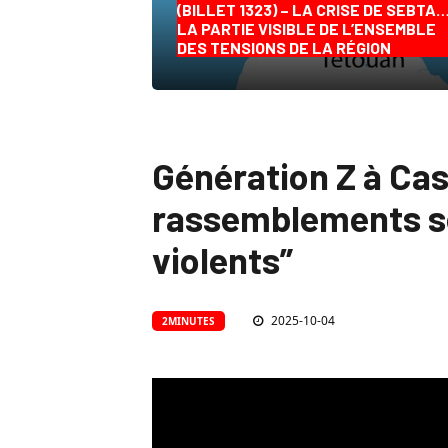
(BILLET 1323) – LA CRISE DE SEBTA
LA PARTIE VISIBLE DE L’ENSEMBLE
DES TENSIONS DE LA RÉGION
Génération Z à Cas
rassemblements so
violents”
2025-10-04
2MINUTES