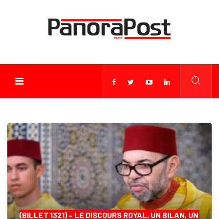
(BILLET 1321) – LE DISCOURS ROYAL, UN BILAN, UN