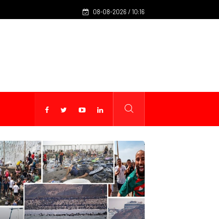
Ciment : plus de 8,22 MT de livraisons à fin juillet (ministère)
08-08-2026 / 10:16