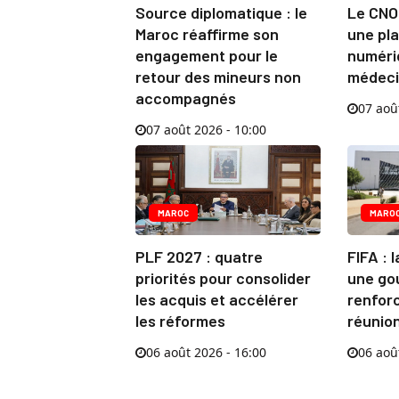
Source diplomatique : le
Le CNO
Maroc réaffirme son
une pl
engagement pour le
numéri
retour des mineurs non
médeci
accompagnés
07 aoû
07 août 2026 - 10:00
MAROC
MARO
PLF 2027 : quatre
FIFA : 
priorités pour consolider
une go
les acquis et accélérer
renfor
les réformes
réunio
06 août 2026 - 16:00
06 aoû