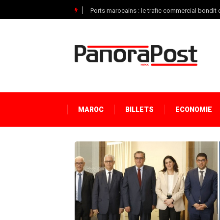
Ports marocains : le trafic commercial bondit d
MAROC
BILLETS
ECONOMIE