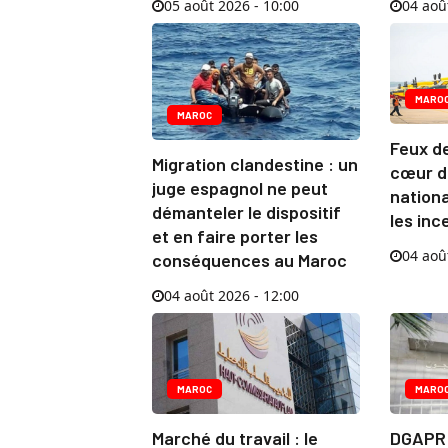
05 août 2026 - 10:00
04 aoû
MARO
MAROC
Feux de
Migration clandestine : un
cœur du
juge espagnol ne peut
nationa
démanteler le dispositif
les inc
et en faire porter les
04 aoû
conséquences au Maroc
04 août 2026 - 12:00
MAROC
MARO
Marché du travail : le
DGAPR :