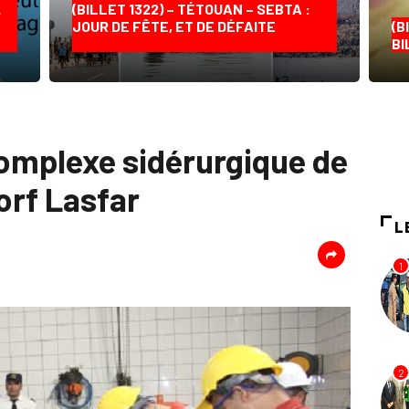
…
(BILLET 1322) – TÉTOUAN – SEBTA :
JOUR DE FÊTE, ET DE DÉFAITE
(B
BI
complexe sidérurgique de
orf Lasfar
L
1
2