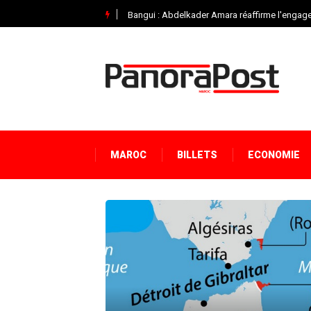
Bangui : Abdelkader Amara réaffirme l'engage
MAROC
BILLETS
ECONOMIE