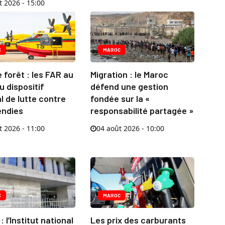
t 2026 - 15:00
C
MAROC
 forêt : les FAR au
Migration : le Maroc
 dispositif
défend une gestion
l de lutte contre
fondée sur la «
endies
responsabilité partagée »
t 2026 - 11:00
04 août 2026 - 10:00
C
MAROC
 l’Institut national
Les prix des carburants