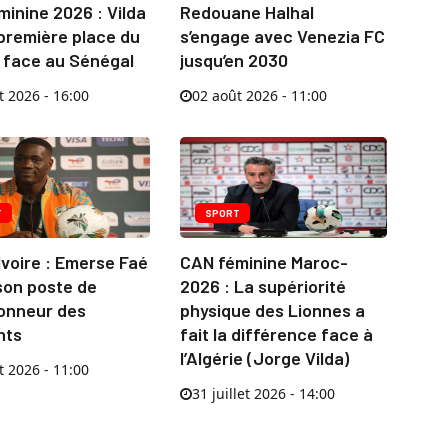
inine 2026 : Vilda
Redouane Halhal
 première place du
s’engage avec Venezia FC
 face au Sénégal
jusqu’en 2030
t 2026 - 16:00
02 août 2026 - 11:00
T
SPORT
Ivoire : Emerse Faé
CAN féminine Maroc-
son poste de
2026 : La supériorité
ionneur des
physique des Lionnes a
nts
fait la différence face à
l’Algérie (Jorge Vilda)
t 2026 - 11:00
31 juillet 2026 - 14:00