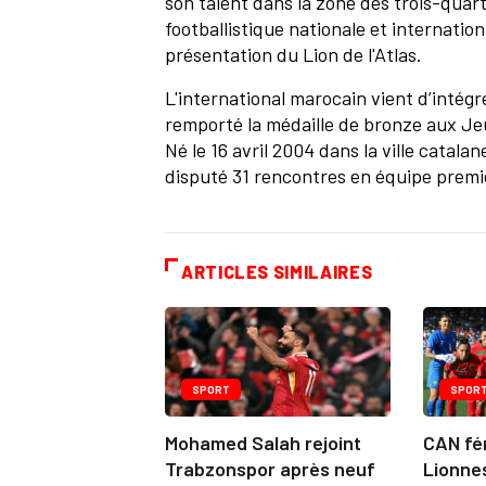
son talent dans la zone des trois-quart
footballistique nationale et internationa
présentation du Lion de l'Atlas.
L'international marocain vient d’intég
remporté la médaille de bronze aux Jeu
Né le 16 avril 2004 dans la ville catala
disputé 31 rencontres en équipe premiè
ARTICLES SIMILAIRES
SPORT
SPOR
Mohamed Salah rejoint
CAN fém
Trabzonspor après neuf
Lionnes