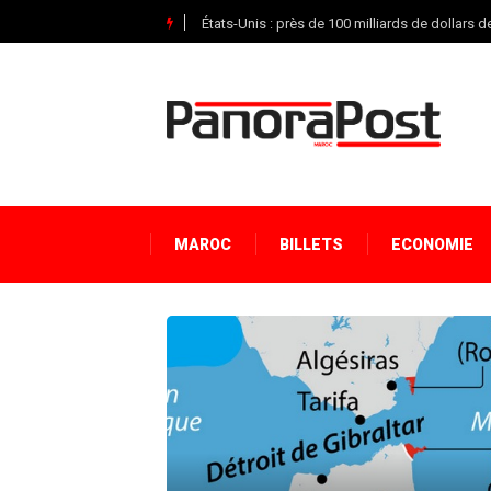
États-Unis : près de 100 milliards de dollars
MAROC
BILLETS
ECONOMIE