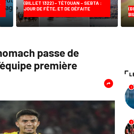
…
(BILLET 1322) – TÉTOUAN – SEBTA :
JOUR DE FÊTE, ET DE DÉFAITE
(B
BI
Akhomach passe de
l’équipe première
L
1
2