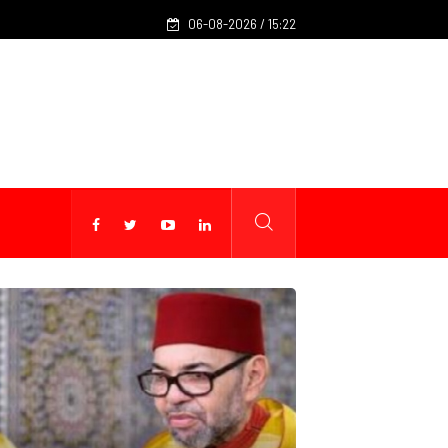
Mohamed Salah rejoint Trabzonspor après neuf saisons à Liv
06-08-2026 / 15:22