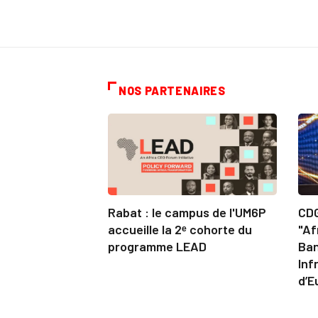
NOS PARTENAIRES
Rabat : le campus de l'UM6P
CDG
accueille la 2ᵉ cohorte du
"Af
programme LEAD
Ban
Inf
d’E