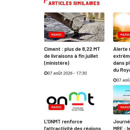
ARTICLES SIMILAIRES
MAROC
MARO
Ciment : plus de 8,22 MT
Alerte 
de livraisons à fin juillet
extrêm
(ministère)
dans pl
du Ro
07 août 2026 - 17:30
07 aoû
MAROC
MARO
L’ONMT renforce
Journé
l’attractivité des régions
MRE : l