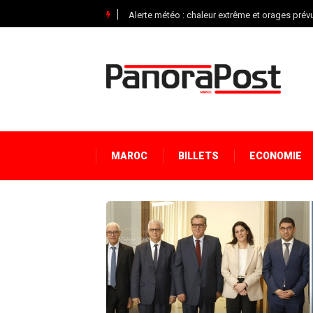
Alerte météo : chaleur extrême et orages pré
MAROC
BILLETS
ECONOMIE