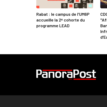
Rabat : le campus de l'UM6P
CDG
accueille la 2ᵉ cohorte du
"Af
programme LEAD
Ban
Inf
d’E