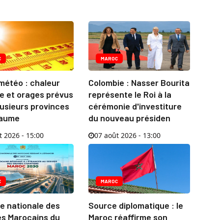
C
MAROC
météo : chaleur
Colombie : Nasser Bourita
e et orages prévus
représente le Roi à la
usieurs provinces
cérémonie d'investiture
yaume
du nouveau présiden
t 2026 - 15:00
07 août 2026 - 13:00
C
MAROC
e nationale des
Source diplomatique : le
es Marocains du
Maroc réaffirme son