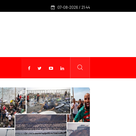
(Billet 1324) - Et Nasser Bourita, et les partis politiques, dans to
07-08-2026 / 21:44