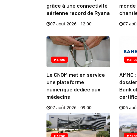
grâce à une connectivité
monde 
aérienne record de Ryana
chanti
07 août 2026 - 12:00
07 aoû
MAROC
MARO
Le CNOM met en service
AMMC : 
une plateforme
dossier
numérique dédiée aux
Bank of
médecins
certifi
07 août 2026 - 09:00
06 aoû
MAROC
MARO