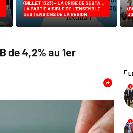
(BILLET 1323) – LA CRISE DE SEBTA…
LA PARTIE VISIBLE DE L’ENSEMBLE
(B
DES TENSIONS DE LA RÉGION
JO
B de 4,2% au 1er
L
1
2