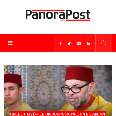
(BILLET 1321) – LE DISCOURS ROYAL, UN BILAN, UN