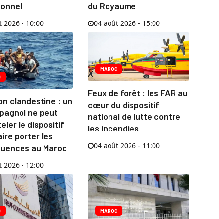
ionnel
du Royaume
t 2026 - 10:00
04 août 2026 - 15:00
MAROC
C
Feux de forêt : les FAR au
on clandestine : un
cœur du dispositif
spagnol ne peut
national de lutte contre
ler le dispositif
les incendies
aire porter les
04 août 2026 - 11:00
uences au Maroc
t 2026 - 12:00
C
MAROC