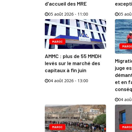
d'accueil des MRE
except
05 août 2026 - 11:00
05 aoû
MAROC
MARO
AMMC : plus de 55 MMDH
Migrati
levés sur le marché des
juge e
capitaux à fin juin
démante
04 août 2026 - 13:00
et en f
conséq
04 aoû
MAROC
MARO