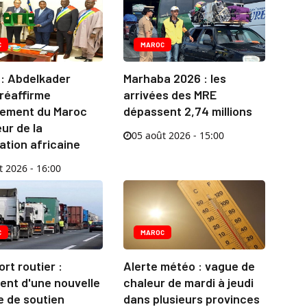
C
MAROC
 : Abdelkader
Marhaba 2026 : les
réaffirme
arrivées des MRE
gement du Maroc
dépassent 2,74 millions
ur de la
05 août 2026 - 15:00
ation africaine
t 2026 - 16:00
C
MAROC
rt routier :
Alerte météo : vague de
ent d'une nouvelle
chaleur de mardi à jeudi
e de soutien
dans plusieurs provinces