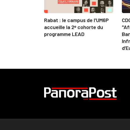
Rabat : le campus de l'UM6P
CDG
accueille la 2ᵉ cohorte du
"Af
programme LEAD
Ban
Inf
d’E