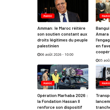
MAROC
MARO
Amman: le Maroc réitère
Bangui
son soutien constant aux
Amara 
droits légitimes du peuple
l'enga
palestinien
en fave
coopér
06 août 2026 - 10:00
05 aoû
MAROC
MARO
Opération Marhaba 2026 :
Transpo
la Fondation Hassan II
lancem
renforce son dispositif
tranch