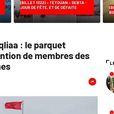
…
(BILLET 1322) – TÉTOUAN – SEBTA :
JOUR DE FÊTE, ET DE DÉFAITE
(B
BI
iaa : le parquet
ention de membres des
mes
L
1
2