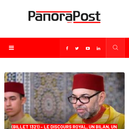
(BILLET 1321) – LE DISCOURS ROYAL, UN BILAN, UN