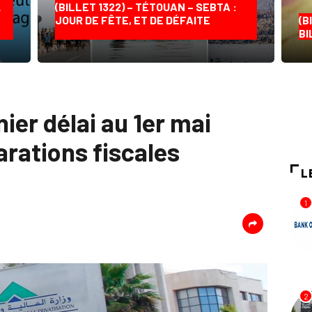
…
(BILLET 1322) – TÉTOUAN – SEBTA :
JOUR DE FÊTE, ET DE DÉFAITE
(B
BI
nier délai au 1er mai
arations fiscales
L
1
2