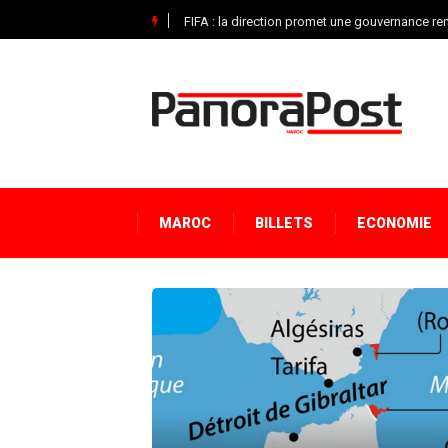
FIFA : la direction promet une gouvernance r
MAROC
BILLETS
ECONOMIE