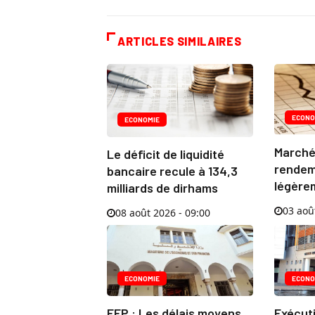
ARTICLES SIMILAIRES
ECONO
ECONOMIE
Marché 
Le déficit de liquidité
rendem
bancaire recule à 134,3
légèrem
milliards de dirhams
03 aoû
08 août 2026 - 09:00
ECONOMIE
ECONO
EEP : Les délais moyens
Exécuti