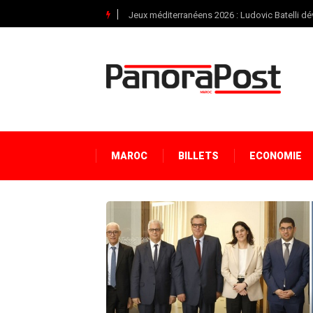
Jeux méditerranéens 2026 : Ludovic Batelli dév
MAROC
BILLETS
ECONOMIE