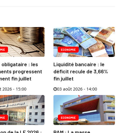
MIE
ECONOMIE
obligataire : les
Liquidité bancaire : le
ents progressent
déficit recule de 3,66%
ent fin juillet
fin juillet
t 2026 - 15:00
03 août 2026 - 14:00
MIE
ECONOMIE
on de la LF 2026 :
BAM : La masse