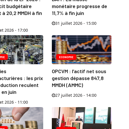
cit budgétaire
monétaire progresse de
it à 20,2 MMDH à fin
11,7% à fin juin
31 juillet 2026 - 15:00
let 2026 - 17:00
MIE
ECONOMIE
ies
OPCVM : l’actif net sous
turières : les prix
gestion dépasse 847,8
oduction reculent
MMDH (AMMC)
 en juin
27 juillet 2026 - 14:00
let 2026 - 11:00
MIE