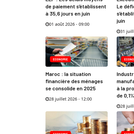
de paiement s’établissent
Le défi
à 35,6 jours en juin
s’établ
juin
01 août 2026 - 09:00
31 juil
ECONOMIE
ECONO
Maroc : la situation
Industr
financière des ménages
manufac
se consolide en 2025
à la pr
de 0,1%
28 juillet 2026 - 12:00
28 juil
ECONOMIE
ECONO