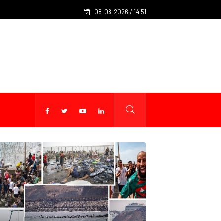
L’Arabie saoudite, la Turquie et le Pakistan signent un accord
08-08-2026 / 14:51