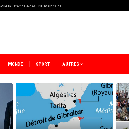
oile la liste finale des U20 marocains
MONDE
SPORT
AUTRES