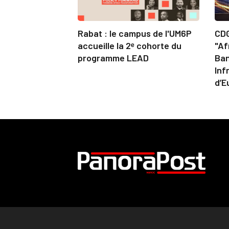
Rabat : le campus de l'UM6P
CDG
accueille la 2ᵉ cohorte du
"Af
programme LEAD
Ban
Inf
d’E