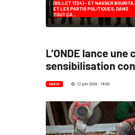
(BILLET 1324) - ET NASSER BOURITA,
ET LES PARTIS POLITIQUES, DANS
TOUT ÇA...
L’ONDE lance une 
sensibilisation con
12 juin 2026 - 18:00
MAROC