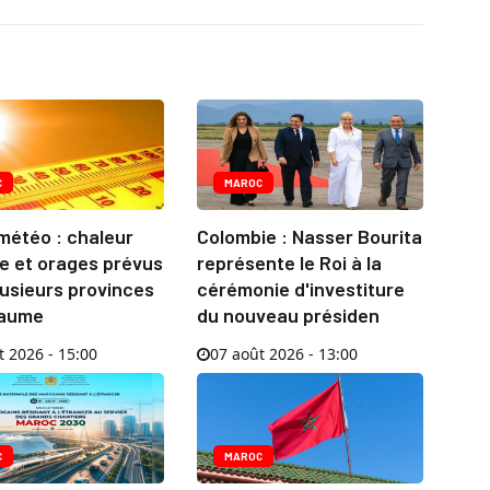
C
MAROC
météo : chaleur
Colombie : Nasser Bourita
e et orages prévus
représente le Roi à la
usieurs provinces
cérémonie d'investiture
yaume
du nouveau présiden
t 2026 - 15:00
07 août 2026 - 13:00
C
MAROC