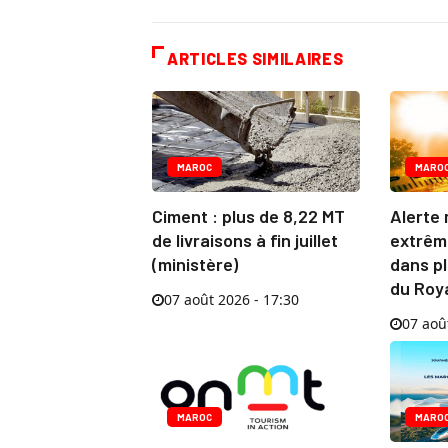
ARTICLES SIMILAIRES
MAROC
MARO
Ciment : plus de 8,22 MT
Alerte 
de livraisons à fin juillet
extrêm
(ministère)
dans pl
du Ro
07 août 2026 - 17:30
07 aoû
MAROC
MARO