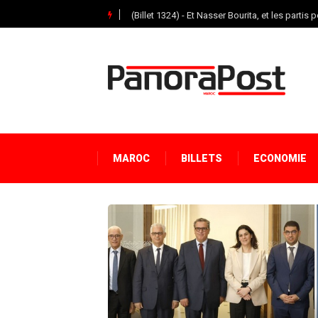
(Billet 1324) - Et Nasser Bourita, et les partis p
MAROC
BILLETS
ECONOMIE