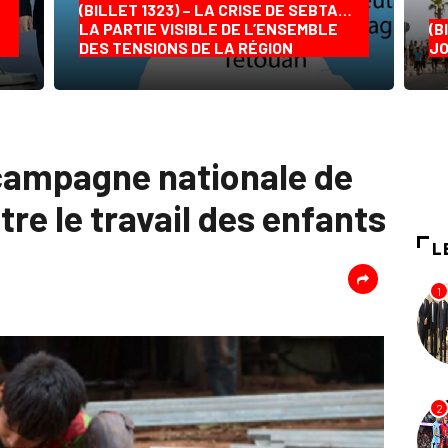
(BILLET 1323) – LA CRISE DE SEBTA…
LA PARTIE VISIBLE DE L’ENSEMBLE
(B
DES TENSIONS DE LA RÉGION
JO
campagne nationale de
tre le travail des enfants
L
1
2