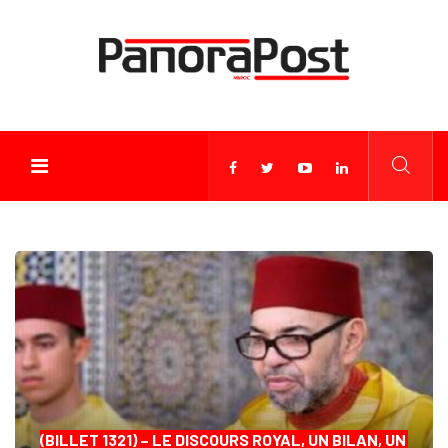
(BILLET 1321) – LE DISCOURS ROYAL, UN BILAN, UN