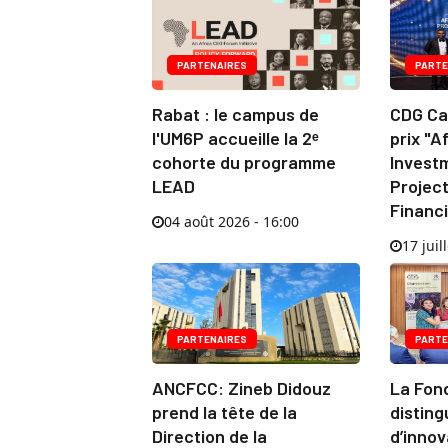
PARTENAIRES
PARTE
Rabat : le campus de
CDG Cap
l'UM6P accueille la 2ᵉ
prix "A
cohorte du programme
Invest
LEAD
Project
Financ
04 août 2026 - 16:00
17 juil
PARTENAIRES
PARTE
ANCFCC: Zineb Didouz
La Fon
prend la tête de la
disting
Direction de la
d’innov