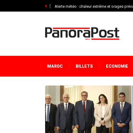
Alerte météo : chaleur extrême et orages pré
MAROC
BILLETS
ECONOMIE