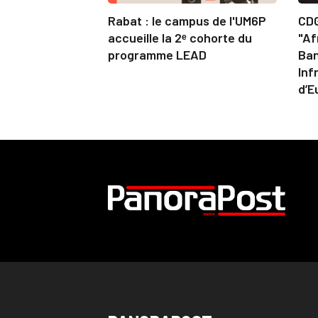
Rabat : le campus de l'UM6P
CDG
accueille la 2ᵉ cohorte du
"Af
programme LEAD
Ban
Inf
d’E