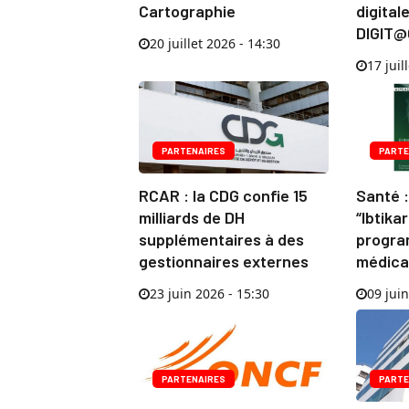
Cartographie
digital
DIGIT@
20 juillet 2026 - 14:30
17 juil
PARTENAIRES
PARTE
RCAR : la CDG confie 15
Santé :
milliards de DH
“Ibtika
supplémentaires à des
progra
gestionnaires externes
médica
23 juin 2026 - 15:30
09 juin
PARTENAIRES
PARTE