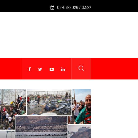
(Billet 1324) - Et Nasser Bourita, et les partis politiques, dans to
08-08-2026 / 03:27