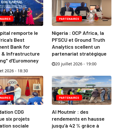
NAIRES
PARTENAIRES
ital remporte le
Nigeria : OCP Africa, la
frica’s Best
PFSCU et Ground Truth
ment Bank for
Analytics scellent un
 & Infrastructure
partenariat stratégique
ing" d’Euromoney
20 juillet 2026 - 19:00
let 2026 - 18:30
NAIRES
PARTENAIRES
dation CDG
Al Moutmir : des
ue six projets
rendements en hausse
ation sociale
jusqu’à 42 % grâce à